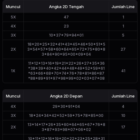
Muncul
Angka 2D
Tengah
Jumlah Line
5
X
47
1
4
X
23
1
3
X
10*37*79*94*01
5
18*20*25*32*41*43*45*46*50*51*5
2
X
3*54*57*58*60*64*65*72*75*80*8
27
3*84*90*95*00*09*04
11*12*13*16*19*21*22*26*27*35*36
*38*39*40*42*44*48*49*52*59*61
1
X
41
*63*66*68*70*74*76*78*81*86*87
*88*89*91*97*98*99*02*03*07*08
Muncul
Angka 2D
Depan
Jumlah Line
4
X
29*30*91*04
4
3
X
18*24*34*42*52*59*75*78*85*00
10
13*14*17*26*35*60*64*65*67*76*8
2
X
17
3*87*93*98*07*06*02
10*11*12*16*19*20*22*23*25*28*31