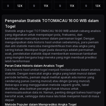
9
12
X
9
11
X
9
11
X
9
13
X
Pengenalan Statistik TOTOMACAU 16:00 WIB dalam
Togel
Statistik angka togel TOTOMACAU 16:00 WIB
adalah cabang analisis
yang digunakan untuk mempelajari pola, frekuensi, dan
kemungkinan munculnya nomor dalam permainan togel. Dengan
mengumpulkan data historis hasil undian sebelumnya, para pemain
dan ahli statistik mencoba mengidentifikasi tren atau angka yang
sering keluar. Meskipun togel pada dasarnya adalah permainan
acak, pendekatan statistik dapat memberikan wawasan tambahan
yang mungkin berguna bagi mereka yang ingin membuat prediksi
lebih terinformasi
Peran Data Historis dalam Analisis Togel
Data historis hasil undian togel menjadi fondasi utama dalam analisis
statistik. Dengan mencatat angka-angka yang telah muncul dalam
periode tertentu, pemain dapat melihat apakah ada nomor yang
cenderung panas (sering muncul) atau dingin (jarang muncul).
Beberapa orang menggunakan metode seperti grafik, tabel
distribusi, atau bahkan perangkat lunak khusus untuk
memvisualisasikan data ini. Namun, penting diingat bahwa hasil togel
bersifat acak, sehingga data masa lalu tidak menjamin hasil di masa
depan
Metode Populer dalam Memprediksi Angka Togel