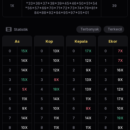
*33*36*37*38*39*45*46*50*51*54
1
X
39
*56*57*69*70*71*72*73*74*79*81*
84*88*92*94*95*97*05*01
Statistik
Terbanyak
Terkecil
As
Kop
Kepala
Ekor
0
15
X
0
13
X
0
17
X
0
7
X
1
14
X
1
10
X
1
12
X
1
7
X
2
14
X
2
12
X
2
9
X
2
16
X
3
15
X
3
9
X
3
13
X
3
9
X
4
5
X
4
18
X
4
13
X
4
12
X
5
11
X
5
14
X
5
11
X
5
17
X
6
9
X
6
10
X
6
8
X
6
10
X
7
14
X
7
11
X
7
14
X
7
19
X
8
10
X
8
11
X
8
11
X
8
9
X