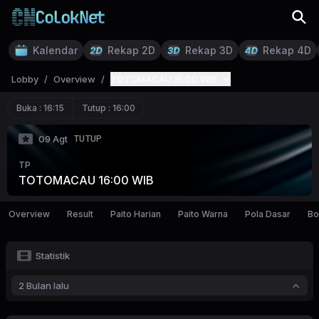
Kalendar
Rekap 2D
Rekap 3D
Rekap 4D
Lobby
/
Overview
/
TOTOMACAU 16:00 WIB
Buka :
16:15
Tutup :
16:00
TUTUP
09 Agt
TP
TOTOMACAU 16:00 WIB
Overview
Result
Paito Harian
Paito Warna
Pola Dasar
Bo
Statistik
2 Bulan lalu