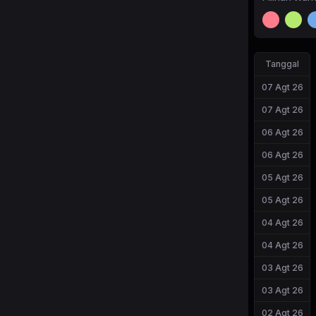
Tanggal
07 Agt 26
07 Agt 26
06 Agt 26
06 Agt 26
05 Agt 26
05 Agt 26
04 Agt 26
04 Agt 26
03 Agt 26
03 Agt 26
02 Agt 26