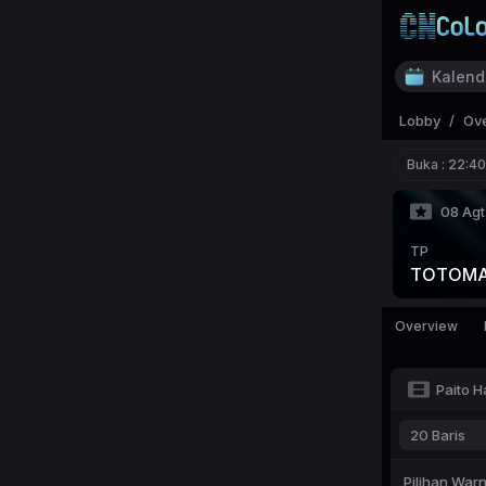
Kalend
Lobby
/
Ov
Buka :
22:40
08 Agt
TP
TOTOMAC
Overview
Paito H
20 Baris
Pilihan War