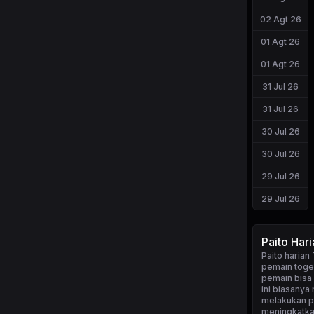
02 Agt 26
01 Agt 26
01 Agt 26
31 Jul 26
31 Jul 26
30 Jul 26
30 Jul 26
29 Jul 26
29 Jul 26
Paito Ha
Paito haria
pemain togel
pemain bisa 
ini biasany
melakukan pr
meningkatk