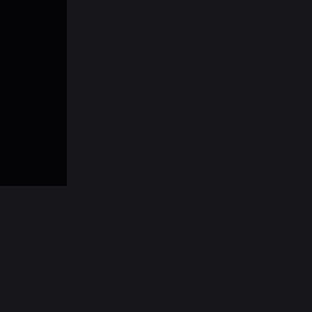
bel taysen 1
aran
ntu kamu