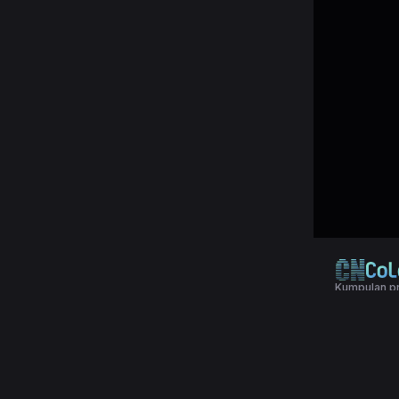
Kumpulan pr
© 2024 Copy
Terms & Con
Data ini sa
sampai 4 le
TOTOMACAU 1
untuk mengan