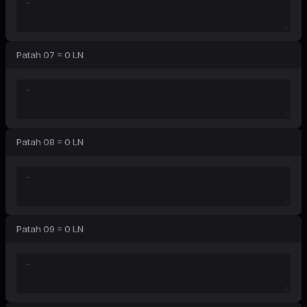
Patah 07 = 0 LN
Patah 08 = 0 LN
Patah 09 = 0 LN