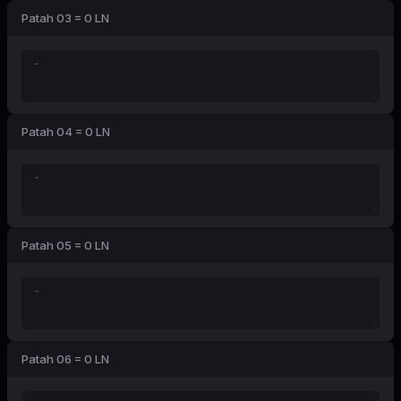
Patah 03 = 0 LN
Patah 04 = 0 LN
Patah 05 = 0 LN
Patah 06 = 0 LN