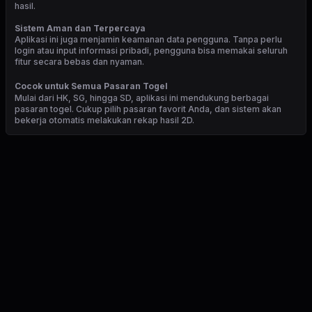
hasil.
Sistem Aman dan Terpercaya
Aplikasi ini juga menjamin keamanan data pengguna. Tanpa perlu
login atau input informasi pribadi, pengguna bisa memakai seluruh
fitur secara bebas dan nyaman.
Cocok untuk Semua Pasaran Togel
Mulai dari HK, SG, hingga SD, aplikasi ini mendukung berbagai
pasaran togel. Cukup pilih pasaran favorit Anda, dan sistem akan
bekerja otomatis melakukan rekap hasil 2D.