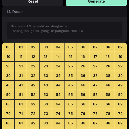
Reset
Generate
LN Dasar
00
01
02
03
04
05
06
07
08
09
10
11
12
13
14
15
16
17
18
19
20
21
22
23
24
25
26
27
28
29
30
31
32
33
34
35
36
37
38
39
40
41
42
43
44
45
46
47
48
49
50
51
52
53
54
55
56
57
58
59
60
61
62
63
64
65
66
67
68
69
70
71
72
73
74
75
76
77
78
79
80
81
82
83
84
85
86
87
88
89