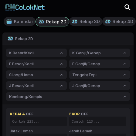
Kalendar
Rekap 3D
Rekap 4D
Rekap 2D
Rekap 2D
K Besar/Kecil
K Ganjil/Genap
E Besar/Kecil
E Ganjil/Genap
Silang/Homo
Tengah/Tepi
J Besar/Kecil
J Ganjil/Genap
Kembang/Kempis
KEPALA
OFF
EKOR
OFF
Jarak Lemah
Jarak Lemah