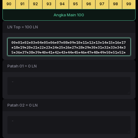
90
91
92
93
94
95
96
97
98
99
Angka Main 100
LN Top = 100 LN
Patah 01 = 0 LN
Patah 02 = 0 LN