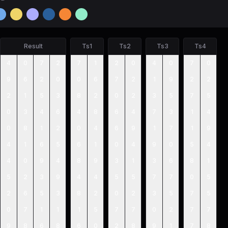
Result
Ts1
Ts2
Ts3
Ts4
4
0
7
2
7
1
2
0
4
0
7
0
9
6
2
0
0
6
7
2
1
9
2
2
2
1
5
3
8
2
0
2
3
5
7
5
0
3
4
6
4
8
6
4
7
3
1
4
0
8
1
2
0
4
6
9
1
7
1
9
4
1
6
5
6
1
0
4
9
0
5
4
4
0
9
4
8
9
3
1
3
6
8
1
5
2
3
9
4
4
5
5
7
7
0
5
2
6
5
3
8
2
0
2
3
5
7
5
0
7
1
1
1
5
7
7
0
2
7
7
9
8
6
8
6
0
2
8
9
1
7
8