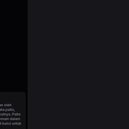
an oleh
ta paito,
utnya. Paito
pemain dalam
i kunci untuk