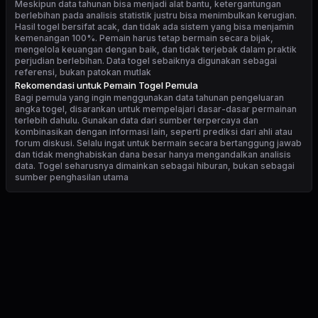
Meskipun data tahunan bisa menjadi alat bantu, ketergantungan
berlebihan pada analisis statistik justru bisa menimbulkan kerugian.
Hasil togel bersifat acak, dan tidak ada sistem yang bisa menjamin
kemenangan 100%. Pemain harus tetap bermain secara bijak,
mengelola keuangan dengan baik, dan tidak terjebak dalam praktik
perjudian berlebihan. Data togel sebaiknya digunakan sebagai
referensi, bukan patokan mutlak
Rekomendasi untuk Pemain Togel Pemula
Bagi pemula yang ingin menggunakan data tahunan pengeluaran
angka togel, disarankan untuk mempelajari dasar-dasar permainan
terlebih dahulu. Gunakan data dari sumber terpercaya dan
kombinasikan dengan informasi lain, seperti prediksi dari ahli atau
forum diskusi. Selalu ingat untuk bermain secara bertanggung jawab
dan tidak menghabiskan dana besar hanya mengandalkan analisis
data. Togel seharusnya dimainkan sebagai hiburan, bukan sebagai
sumber penghasilan utama