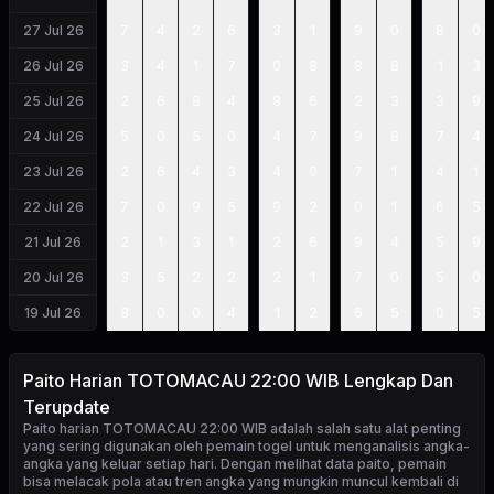
27 Jul 26
7
4
2
6
3
1
9
0
8
0
26 Jul 26
3
4
1
7
0
8
8
8
1
3
25 Jul 26
2
6
8
4
8
6
2
3
3
9
24 Jul 26
5
0
5
0
4
7
9
8
7
4
23 Jul 26
2
6
4
3
4
0
7
1
4
1
22 Jul 26
7
0
9
5
9
2
0
1
6
5
21 Jul 26
2
1
3
1
2
6
9
4
5
9
20 Jul 26
3
5
2
2
2
1
7
0
5
0
19 Jul 26
8
0
0
4
1
2
6
5
0
5
Paito Harian TOTOMACAU 22:00 WIB Lengkap Dan
Terupdate
Paito harian TOTOMACAU 22:00 WIB
adalah salah satu alat penting
yang sering digunakan oleh pemain togel untuk menganalisis angka-
angka yang keluar setiap hari. Dengan melihat data paito, pemain
bisa melacak pola atau tren angka yang mungkin muncul kembali di