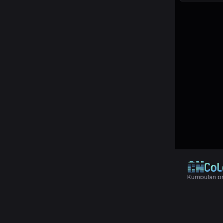
Kumpulan pr
© 2024 Copy
Terms & Con
Statistik T
hasil sebel