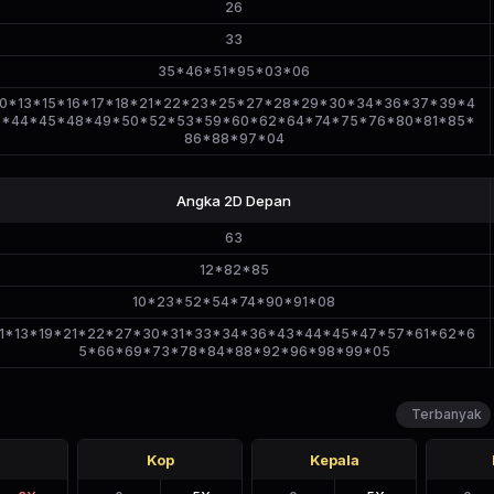
26
33
35*46*51*95*03*06
10*13*15*16*17*18*21*22*23*25*27*28*29*30*34*36*37*39*4
3*44*45*48*49*50*52*53*59*60*62*64*74*75*76*80*81*85*
86*88*97*04
Angka 2D
Depan
63
12*82*85
10*23*52*54*74*90*91*08
11*13*19*21*22*27*30*31*33*34*36*43*44*45*47*57*61*62*6
5*66*69*73*78*84*88*92*96*98*99*05
Terbanyak
Kop
Kepala