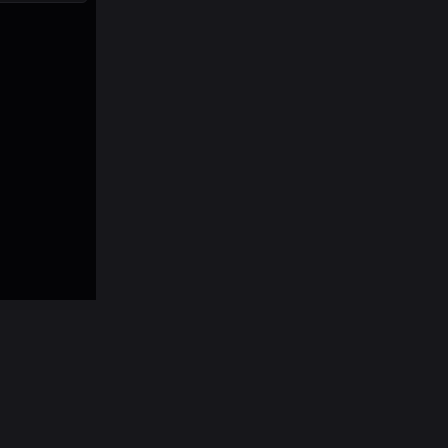
analisis
baik saat