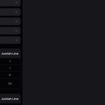
Jumlah Line
1
1
9
34
Jumlah Line