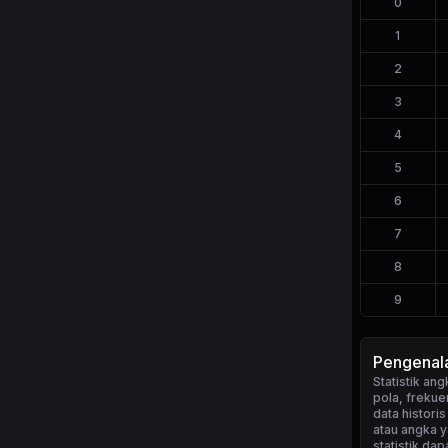
0
1
2
3
4
5
6
7
8
9
Pengenal
Statistik a
pola, freku
data histori
atau angka 
statistik d