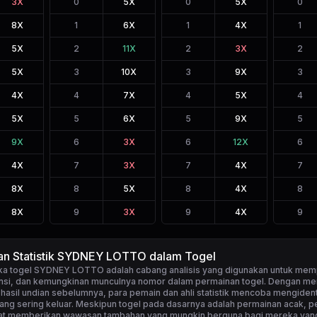
3
X
0
5
X
0
5
X
0
8
X
1
6
X
1
4
X
1
5
X
2
11
X
2
3
X
2
5
X
3
10
X
3
9
X
3
4
X
4
7
X
4
5
X
4
5
X
5
6
X
5
9
X
5
9
X
6
3
X
6
12
X
6
4
X
7
3
X
7
4
X
7
8
X
8
5
X
8
4
X
8
8
X
9
3
X
9
4
X
9
an Statistik SYDNEY LOTTO dalam Togel
ngka togel SYDNEY LOTTO
adalah cabang analisis yang digunakan untuk memp
ensi, dan kemungkinan munculnya nomor dalam permainan togel. Dengan m
s hasil undian sebelumnya, para pemain dan ahli statistik mencoba mengidenti
yang sering keluar. Meskipun togel pada dasarnya adalah permainan acak, 
apat memberikan wawasan tambahan yang mungkin berguna bagi mereka yang