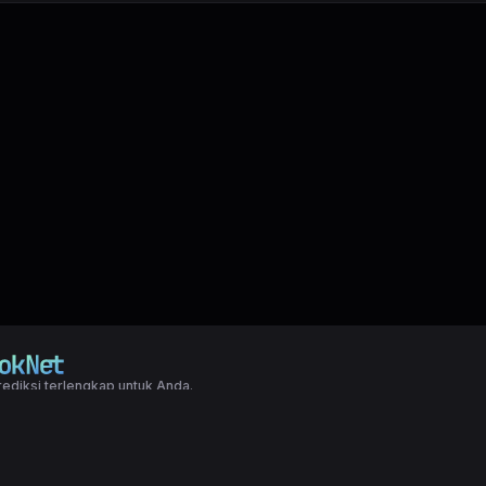
ediksi terlengkap untuk Anda.
right LXGroup. All rights reserved.
ditions
|
Privacy Policy
ogel mencakup data tentang angka yang sering muncul, peluang menang, dan 
umnya. Informasi ini dapat membantu pemain membuat keputusan yang lebih 