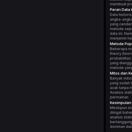
membuat pred
Peran Data H
Data histori
angka-angka
yang cender
metode seper
data ini. Na
menjamin ha
Metode Pop
Beberapa met
theory (teor
probabilitas
yang diangga
metode yang
Mitos dan K
Banyak mitos
yang sudah l
acak tanpa m
Analisis sta
permainan
Kesimpulan: 
Meskipun st
diingat bah
analisis sta
bertanggung
dominan dala