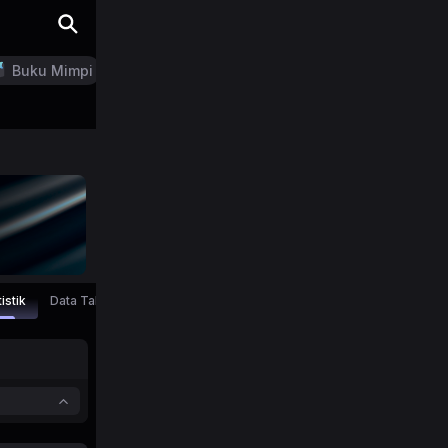
Buku Mimpi
LN Generator
istik
Data Tahunan