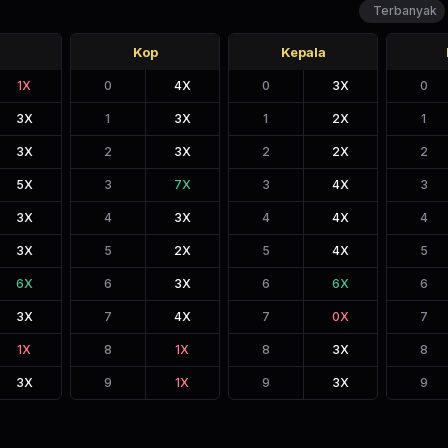
Terbanyak
Kop
Kepala
1
X
0
4
X
0
3
X
0
3
X
1
3
X
1
2
X
1
3
X
2
3
X
2
2
X
2
5
X
3
7
X
3
4
X
3
3
X
4
3
X
4
4
X
4
3
X
5
2
X
5
4
X
5
6
X
6
3
X
6
6
X
6
3
X
7
4
X
7
0
X
7
1
X
8
1
X
8
3
X
8
3
X
9
1
X
9
3
X
9