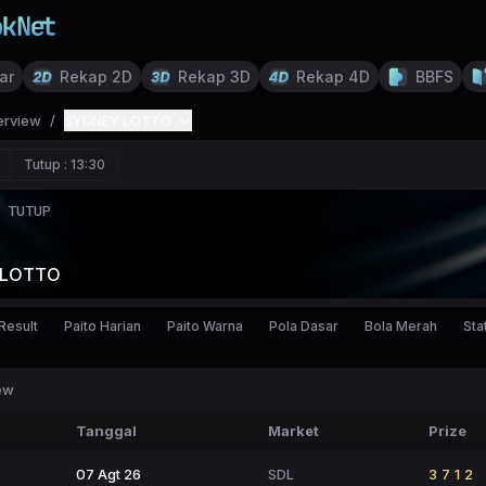
ar
Rekap 2D
Rekap 3D
Rekap 4D
BBFS
erview
/
SYDNEY LOTTO
Tutup :
13:30
TUTUP
 LOTTO
Result
Paito Harian
Paito Warna
Pola Dasar
Bola Merah
Stat
ew
Tanggal
Market
Prize
07 Agt 26
SDL
3712