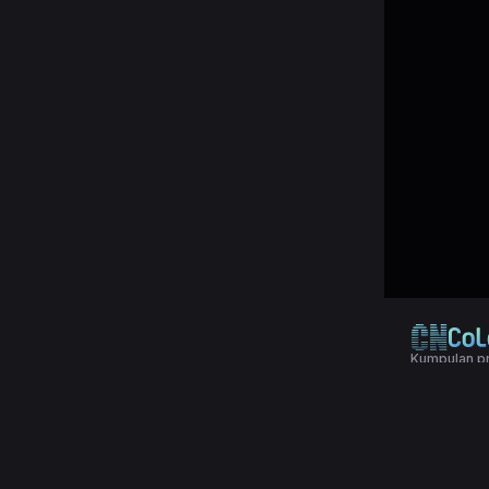
Kumpulan pr
© 2024 Copy
Terms & Con
Kumpulan da
statistik, shi