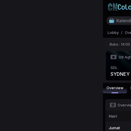
Kalend
Lobby
/
Ov
Buka :
14:00
08 Agt
SDL
SYDNEY
Overview
Overvi
Hari
Jumat