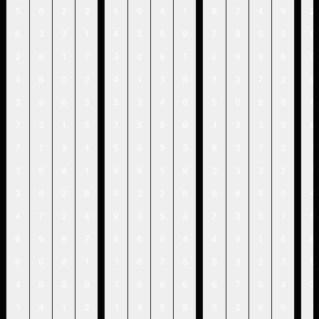
5
6
2
3
5
0
4
1
8
7
4
9
2
6
3
3
1
4
5
9
9
7
9
0
9
9
2
6
1
7
3
0
9
1
2
9
9
6
0
4
6
0
2
4
1
3
6
7
2
7
2
9
3
8
6
3
5
3
4
0
5
0
8
6
4
7
3
1
5
7
5
8
9
1
3
3
5
9
7
1
9
4
5
0
9
3
8
3
7
2
1
3
6
8
1
9
8
1
9
2
3
3
2
1
3
8
2
8
9
3
2
8
9
6
9
0
4
4
7
2
4
8
3
5
4
7
3
5
1
5
6
9
8
7
6
6
0
4
4
0
1
6
8
9
0
8
1
1
0
7
5
5
3
2
7
5
4
8
8
0
1
6
6
6
6
7
9
4
7
1
4
1
2
1
4
5
8
5
2
9
0
1