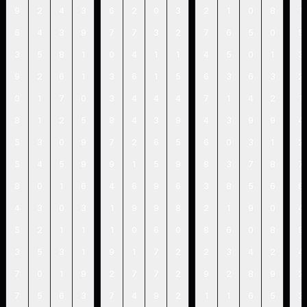
9
2
4
3
6
2
0
3
2
1
0
8
1
6
4
3
9
7
7
3
2
7
6
5
0
5
3
5
8
1
0
4
1
1
4
5
0
1
3
9
2
6
1
3
6
1
5
6
3
6
3
2
0
1
7
0
3
4
4
4
7
1
4
2
1
8
1
2
5
8
4
3
9
4
3
9
9
4
5
3
0
9
7
2
6
5
6
0
3
1
2
5
4
5
9
9
1
5
9
8
3
7
8
7
8
0
1
6
4
6
9
6
3
8
5
6
8
4
3
0
3
1
9
9
8
2
1
9
0
4
5
2
1
1
1
0
6
0
8
6
0
8
5
3
5
3
1
9
1
7
2
2
3
4
2
4
7
0
1
9
2
7
7
2
9
2
8
9
2
7
5
6
3
7
4
9
2
1
1
6
5
3