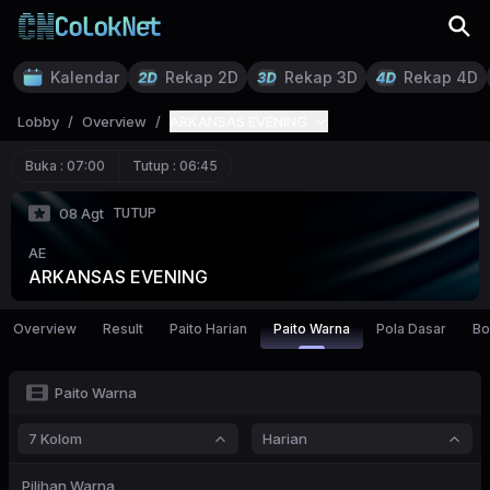
Kalendar
Rekap 2D
Rekap 3D
Rekap 4D
Lobby
/
Overview
/
ARKANSAS EVENING
Buka :
07:00
Tutup :
06:45
TUTUP
08 Agt
AE
ARKANSAS EVENING
Overview
Result
Paito Harian
Paito Warna
Pola Dasar
Bo
Paito Warna
7 Kolom
Harian
Pilihan Warna