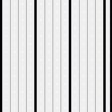
2
3
6
9
4
8
8
9
6
7
5
5
7
3
7
5
4
5
2
5
6
2
8
7
0
2
7
5
4
5
9
2
2
9
3
4
1
6
9
4
4
5
7
7
1
4
5
8
5
1
0
7
9
0
3
8
4
2
1
7
6
2
8
7
7
3
7
5
6
0
6
5
7
7
0
2
4
2
4
9
8
4
0
2
7
0
7
7
1
9
9
1
1
4
2
6
9
0
2
2
6
4
6
5
7
4
2
0
0
6
0
4
0
2
7
0
1
0
6
5
7
1
7
3
4
6
9
0
2
2
6
3
1
1
7
9
8
0
5
6
1
7
9
0
6
8
9
4
7
8
5
6
7
6
3
4
6
0
0
8
2
2
5
5
3
6
0
7
4
4
0
7
8
5
1
9
6
0
0
3
2
8