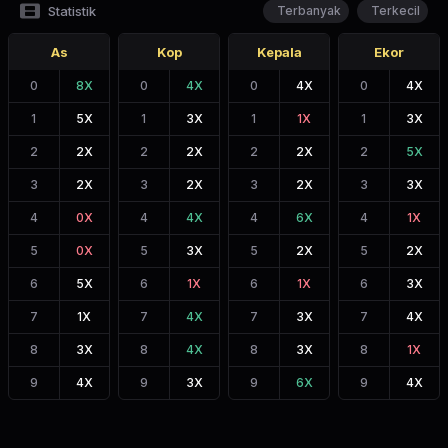
Statistik
Terbanyak
Terkecil
As
Kop
Kepala
Ekor
0
8
X
0
4
X
0
4
X
0
4
X
1
5
X
1
3
X
1
1
X
1
3
X
2
2
X
2
2
X
2
2
X
2
5
X
3
2
X
3
2
X
3
2
X
3
3
X
4
0
X
4
4
X
4
6
X
4
1
X
5
0
X
5
3
X
5
2
X
5
2
X
6
5
X
6
1
X
6
1
X
6
3
X
7
1
X
7
4
X
7
3
X
7
4
X
8
3
X
8
4
X
8
3
X
8
1
X
9
4
X
9
3
X
9
6
X
9
4
X