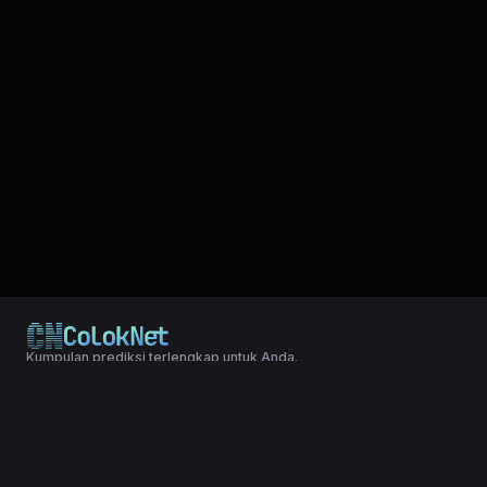
Kumpulan prediksi terlengkap untuk Anda.
© 2024 Copyright LXGroup. All rights reserved.
Terms & Conditions
|
Privacy Policy
Kumpulan data lengkap untuk mudah yang telah di simpulkan dari
result togel SANTAFE LOTTERY, statistik, shio dll