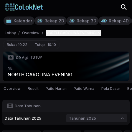
Kalendar
Rekap 2D
Rekap 3D
Rekap 4D
Lobby
/
Overview
/
NORTH CAROLINA EVENING
Buka :
10:22
Tutup :
10:10
TUTUP
09 Agt
NE
NORTH CAROLINA EVENING
Overview
Result
Paito Harian
Paito Warna
Pola Dasar
Bo
Data Tahunan
Data
Tahunan 2025
Tahunan 2025