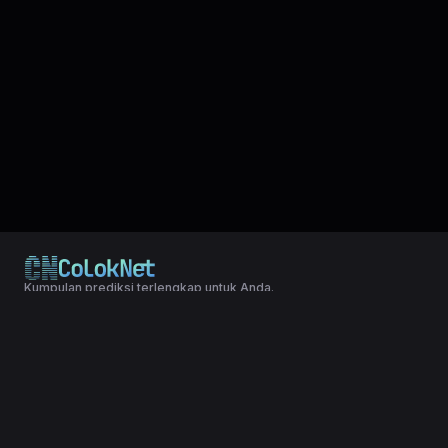
Kumpulan prediksi terlengkap untuk Anda.
© 2024 Copyright LXGroup. All rights reserved.
Terms & Conditions
|
Privacy Policy
NORTH CAROLINA EVENING dikenal sebagai sumber resmi dan
terpercaya, sehingga keakuratan datanya tidak perlu diragukan lagi.
Pemain dapat merasa tenang karena semua hasil yang diumumkan
telah melalui proses verifikasi ketat. Dan juga kenyamanan
mengakses data menjadi salah satu faktor penting. Dengan
teknologi modern saat ini, Anda bisa mengecek pengeluaran