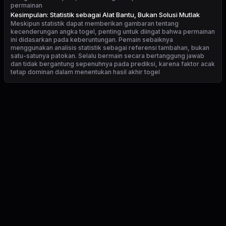
permainan
Kesimpulan: Statistik sebagai Alat Bantu, Bukan Solusi Mutlak
Meskipun statistik dapat memberikan gambaran tentang
kecenderungan angka togel, penting untuk diingat bahwa permainan
ini didasarkan pada keberuntungan. Pemain sebaiknya
menggunakan analisis statistik sebagai referensi tambahan, bukan
satu-satunya patokan. Selalu bermain secara bertanggung jawab
dan tidak bergantung sepenuhnya pada prediksi, karena faktor acak
tetap dominan dalam menentukan hasil akhir togel