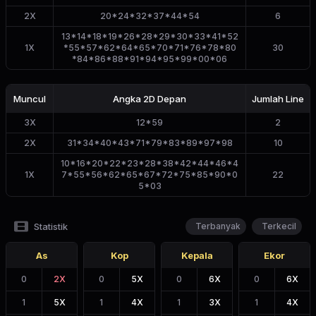
2
X
20*24*32*37*44*54
6
13*14*18*19*26*28*29*30*33*41*52
1
X
*55*57*62*64*65*70*71*76*78*80
30
*84*86*88*91*94*95*99*00*06
Muncul
Angka 2D
Depan
Jumlah Line
3
X
12*59
2
2
X
31*34*40*43*71*79*83*89*97*98
10
10*16*20*22*23*28*38*42*44*46*4
1
X
7*55*56*62*65*67*72*75*85*90*0
22
5*03
Statistik
Terbanyak
Terkecil
As
Kop
Kepala
Ekor
0
2
X
0
5
X
0
6
X
0
6
X
1
5
X
1
4
X
1
3
X
1
4
X