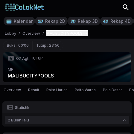
Kalendar
Rekap 2D
Rekap 3D
Rekap 4D
Lobby
/
Overview
/
MALIBUCITYPOOLS
Buka :
00:00
Tutup :
23:50
TUTUP
07 Agt
MP
MALIBUCITYPOOLS
Overview
Result
Paito Harian
Paito Warna
Pola Dasar
Bo
Statistik
2 Bulan lalu