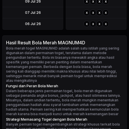
09 Jul 26
x
x
x
x
07 Jul 26
x
x
x
x
06 Jul 26
x
x
x
x
Hasil Result Bola Merah MAGNUM4D
Bola merah togel MAGNUM4D
adalah salah satu istilah yang sering
digunakan dalam permainan togel, terutama dalam metode
pengundian tertentu. Bola ini biasanya mewakili angka atau hasil
spesifik yang memiliki peran penting dalam menentukan
kemenangan pemain. Berbeda dengan bola biasa, bola merah
sering kali dianggap memiliki makna khusus atau nilai lebih tinggi,
sehingga menarik minat banyak pemain togel untuk memprediksi
atau mengikutinya
Fungsi dan Peran Bola Merah
Dalam beberapa jenis permainan togel, bola merah digunakan
sebagai penanda angka bonus, jackpot, atau hasil istimewa lainnya.
Misalnya, dalam undian tertentu, bola merah mungkin menentukan
penggandaan hadiah atau syarat tambahan untuk memenangkan
hadiah utama. Pemain sering kali memperhatikan kemunculan bola
merah karena bisa menjadi kunci untuk meraih kemenangan besar
Strategi Memasang Togel dengan Bola Merah
Banyak pemain togel mengembangkan strategi khusus terkait bola
merah, seperti memilih angka yang sering muncul bersamaan