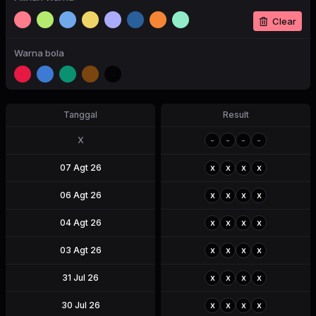
Clear
Warna bola
Tanggal
Result
X
-
-
-
-
07 Agt 26
x
x
x
x
06 Agt 26
x
x
x
x
04 Agt 26
x
x
x
x
03 Agt 26
x
x
x
x
31 Jul 26
x
x
x
x
30 Jul 26
x
x
x
x