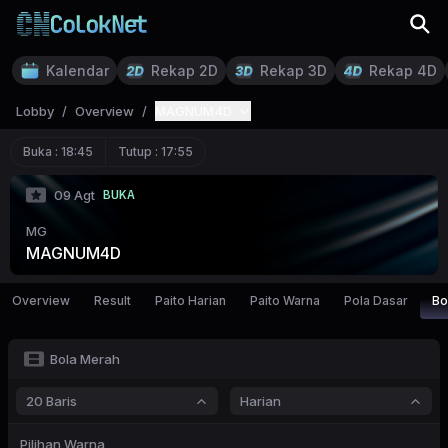
Kalendar
Rekap 2D
Rekap 3D
Rekap 4D
Lobby
/
Overview
/
MAGNUM4D
Buka :
18:45
Tutup :
17:55
BUKA
09 Agt
MG
MAGNUM4D
Overview
Result
Paito Harian
Paito Warna
Pola Dasar
Bo
Bola Merah
20 Baris
Harian
Pilihan Warna