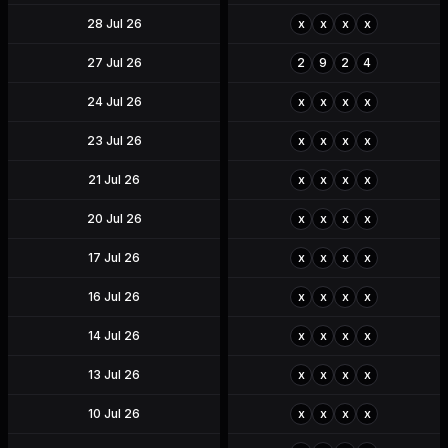
28 Jul 26
x
x
x
x
27 Jul 26
2
9
2
4
24 Jul 26
x
x
x
x
23 Jul 26
x
x
x
x
21 Jul 26
x
x
x
x
20 Jul 26
x
x
x
x
17 Jul 26
x
x
x
x
16 Jul 26
x
x
x
x
14 Jul 26
x
x
x
x
13 Jul 26
x
x
x
x
10 Jul 26
x
x
x
x