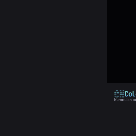
Kumpulan pr
© 2024 Copy
Terms & Con
Kumpulan da
statistik, shi