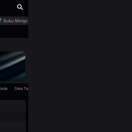
Buku Mimpi
LN Generator
istik
Data Tahunan