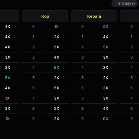
Terbanyak
Kop
Kepala
4
X
0
1
X
0
5
X
0
4
X
1
2
X
1
4
X
1
4
X
2
5
X
2
5
X
2
3
X
3
4
X
3
3
X
3
3
X
4
6
X
4
3
X
4
5
X
5
2
X
5
2
X
5
4
X
6
5
X
6
3
X
6
1
X
7
3
X
7
3
X
7
3
X
8
2
X
8
4
X
8
1
X
9
2
X
9
0
X
9