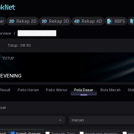
ar
Rekap 2D
Rekap 3D
Rekap 4D
BBFS
erview
/
FLORIDA EVENING
Tutup :
08:30
TUTUP
 EVENING
Result
Paito Harian
Paito Warna
Pola Dasar
Bola Merah
Stat
asar
Harian
cil
Ganjil-Genap
Tengah-Tepi
Kembang-Kempis
Ho