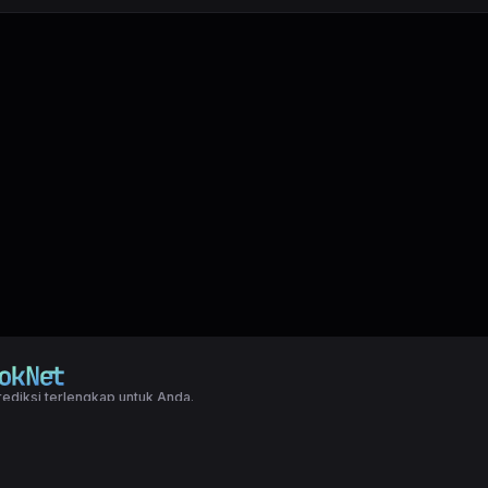
ediksi terlengkap untuk Anda.
right LXGroup. All rights reserved.
ditions
|
Privacy Policy
a dasar togel yang biasanya di pakai oleh para master angka jitu untuk predi