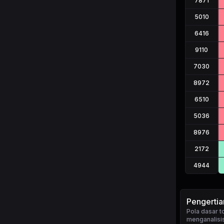
7871
5010
6416
9110
7030
8972
6510
5036
8976
2172
4944
Pengertia
Pola dasar 
menganalisis