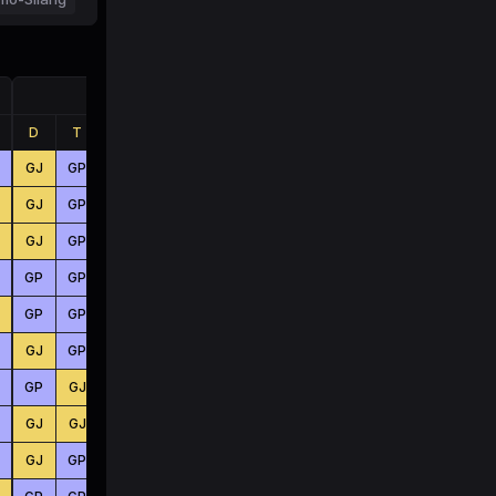
Jumlah
D
T
B
D
T
B
GJ
GP
GJ
KC
KC
KC
GJ
GP
GJ
BS
KC
BS
GJ
GP
GJ
BS
KC
BS
GP
GP
GJ
BS
KC
KC
GP
GP
GJ
KC
BS
BS
GJ
GP
GJ
BS
BS
BS
GP
GJ
GP
BS
BS
BS
GJ
GJ
GJ
KC
KC
BS
GJ
GP
GJ
KC
BS
BS