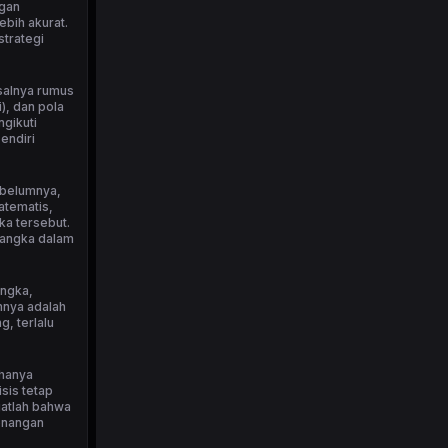
ngan
bih akurat.
strategi
isalnya rumus
), dan pola
ngikuti
endiri
ebelumnya,
atematis,
ka tersebut.
 angka dalam
angka,
nnya adalah
, terlalu
 hanya
sis tetap
ngatlah bahwa
menangan