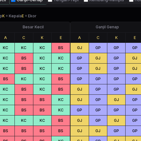
p
K
=
Kepala
E
=
Ekor
Besar Kecil
Ganjil Genap
A
C
K
E
A
C
K
E
KC
KC
KC
BS
GJ
GP
GP
GP
KC
BS
KC
KC
GP
GJ
GP
GJ
KC
BS
KC
KC
GP
GJ
GP
GJ
BS
KC
KC
BS
GP
GP
GP
GP
KC
BS
KC
BS
GJ
GP
GP
GJ
KC
BS
BS
KC
GJ
GP
GJ
GP
KC
BS
BS
KC
GP
GP
GP
GP
KC
KC
KC
BS
GJ
GP
GJ
GP
BS
BS
BS
BS
GJ
GJ
GP
GP