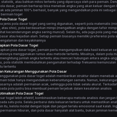
statistik, atau bahkan mitos tertentu yang dipercaya oleh para pemain. De
la dasar, pemain berharap bisa menebak angka yang akan keluar dengan le
ak ada jaminan 100% berhasil, banyak yang mengandalkan pola ini sebagai 
 bermain togel
 Pola Dasar Togel
 jenis pola dasar togel yang sering digunakan, seperti pola matematis (m
, atau shio), pola berdasarkan mimpi (mengaitkan angka dengan tafsir mimpi
elihat kecenderungan angka sering muncul). Selain itu, ada juga pola yang me
asar atau kejadian alam. Setiap pemain biasanya memiliki preferensi pola s
pengalaman dan keyakinannya
apkan Pola Dasar Togel
apkan pola dasar togel, pemain perlu mengumpulkan data hasil keluaran s
alisisnya menggunakan rumus atau metode tertentu. Misalnya, dalam pola m
menghitung jumlah angka tertentu atau mencari hubungan antara angka-ang
tu, pola statistik membutuhkan pengamatan terhadap frekuensi kemunculan
u tertentu
dan Kekurangan Menggunakan Pola Dasar
enggunakan pola dasar togel adalah memberikan struktur dalam menebak 
main tidak hanya mengandalkan keberuntungan semata. Namun, kekuranga
asarnya adalah permainan acak, sehingga pola tidak selalu akurat. Terkadang
ada pola justru bisa membuat pemain terjebak dalam kesalahan analisis
timalkan Pola Dasar Togel
sar togel lebih efektif, kombinasikan beberapa metode analisis dan jangan
ada satu pola. Selalu perbarui data keluaran terbaru untuk memastikan anali
ain itu, kelola modal dengan bijak dan jangan terlalu emosional saat kalah. I
 permainan hiburan, dan pola dasar hanyalah alat bantu, bukan jaminan ke