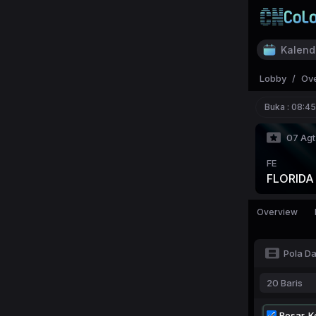
Kalend
Lobby
/
Ov
Buka :
08:45
07 Agt
FE
FLORIDA
Overview
Pola D
20 Baris
Besar-Ke