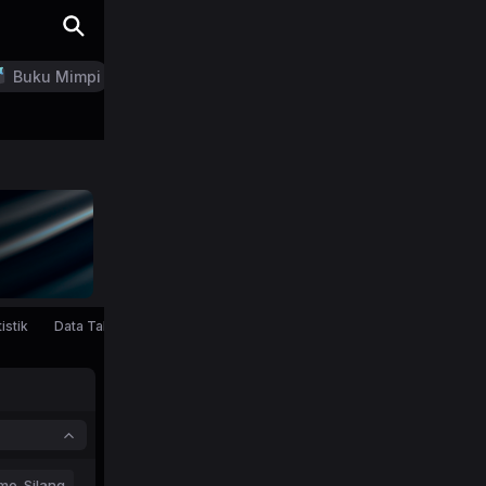
Buku Mimpi
LN Generator
istik
Data Tahunan
mo-Silang