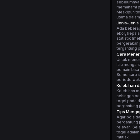
sebelumnya, 
memahami po
Meskipun tid
utama dalam
Jenis-Jenis
Ada beberapa
ekor, kepala
statistik (m
pergerakan p
tergantung 
Cara Mener
Untuk mener
lalu mengan
pemain bisa 
Sementara i
periode wakt
Kelebihan 
Kelebihan m
sehingga pe
togel pada d
bergantung p
Tips Mengop
Agar pola da
bergantung p
relevan. Sel
togel adalah
mutlak