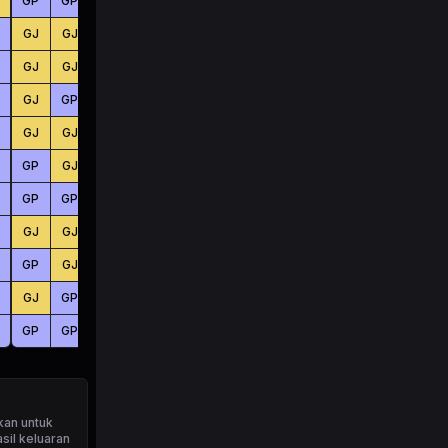
GP
GP
GP
BS
BS
BS
GJ
GJ
GJ
BS
KC
KC
GJ
GJ
GJ
KC
BS
BS
GJ
GP
GJ
KC
KC
KC
GJ
GJ
GJ
BS
KC
KC
GP
GJ
GJ
BS
BS
BS
GP
GP
GJ
KC
BS
KC
GJ
GJ
GJ
BS
KC
BS
GP
GJ
GP
BS
BS
KC
GJ
GP
GJ
KC
BS
BS
GP
GP
GP
KC
KC
BS
kan untuk
sil keluaran