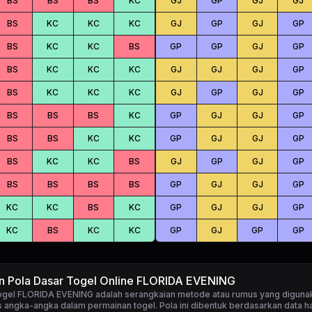
BS
BS
BS
KC
GJ
GP
GJ
GJ
BS
KC
KC
KC
GJ
GP
GJ
GP
BS
KC
KC
BS
GP
GP
GJ
GP
BS
KC
KC
KC
GJ
GJ
GJ
GP
BS
KC
KC
KC
GJ
GP
GJ
GP
BS
BS
BS
KC
GP
GJ
GJ
GP
BS
BS
KC
KC
GP
GJ
GJ
GP
BS
KC
KC
BS
GJ
GP
GJ
GP
BS
BS
BS
BS
GP
GJ
GJ
GP
KC
KC
BS
KC
GP
GJ
GJ
GP
KC
BS
KC
KC
GP
GJ
GP
GP
n Pola Dasar Togel Online FLORIDA EVENING
togel FLORIDA EVENING
adalah serangkaian metode atau rumus yang diguna
 angka-angka dalam permainan togel. Pola ini dibentuk berdasarkan data ha