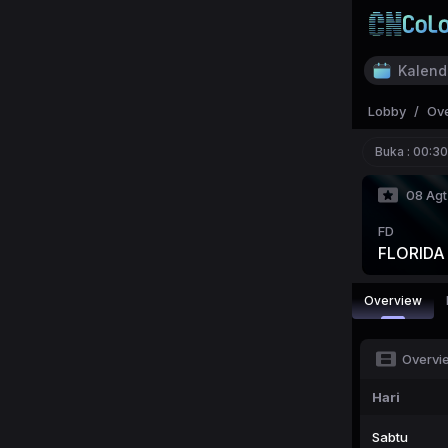
Kalend
Lobby
/
Ov
Buka :
00:30
08 Agt
FD
FLORIDA
Overview
Overvi
Hari
Sabtu