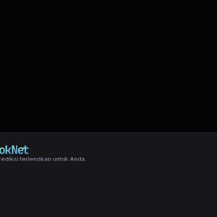
ediksi terlengkap untuk Anda.
right LXGroup. All rights reserved.
ditions
|
Privacy Policy
a lengkap untuk mudah yang telah di simpulkan dari result togel FLORIDA DAY