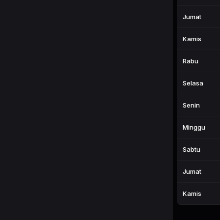
Jumat
Kamis
Rabu
Selasa
Senin
Minggu
Sabtu
Jumat
Kamis