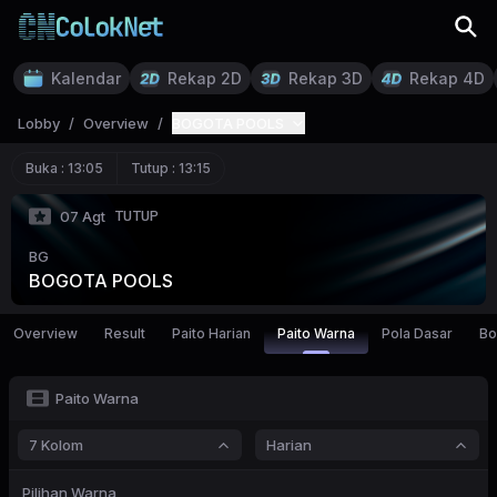
Kalendar
Rekap 2D
Rekap 3D
Rekap 4D
Lobby
/
Overview
/
BOGOTA POOLS
Buka :
13:05
Tutup :
13:15
TUTUP
07 Agt
BG
BOGOTA POOLS
Overview
Result
Paito Harian
Paito Warna
Pola Dasar
Bo
Paito Warna
7 Kolom
Harian
Pilihan Warna