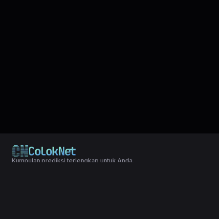
Kumpulan prediksi terlengkap untuk Anda.
© 2024 Copyright LXGroup. All rights reserved.
Terms & Conditions
|
Privacy Policy
Kumpulan data lengkap untuk mudah yang telah di simpulkan dari
result togel NINE LOTTO, statistik, shio dll